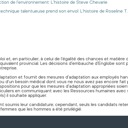
tion de l’environnement: L’histoire de Steve Chevarie
echnique talentueuse prend son envol: L'histoire de Roseline T.
oi et, en particulier, à celui de l’égalité des chances et matièr
équivalent provincial. Les décisions d’embauche d’Englobe sont p
treprise.
aptation et fournit des mesures d’adaptation aux employés han
p ou d’un besoin médical dont vous ne nous avez pas encore fait
positions pour que les mesures d’adaptation appropriées soient
particuliers en communiquant avec les Ressources humaines av
s) il souhaite appliquer.
t soumis leur candidature; cependant, seuls les candidats retenu
s femmes que les hommes a été privilégié.