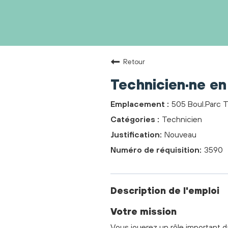
Retour
Technicien·ne en 
505 Boul.Parc 
Technicien
Nouveau
3590
Description de l'emploi
Votre mission
Vous jouerez un rôle important 