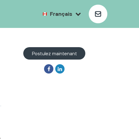
Français
Postulez maintenant
s