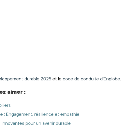
eloppement durable 2025
et le
code de conduite d’Englobe
.
ez aimer
:
lliers
ie : Engagement, résilience et empathie
s innovantes pour un avenir durable