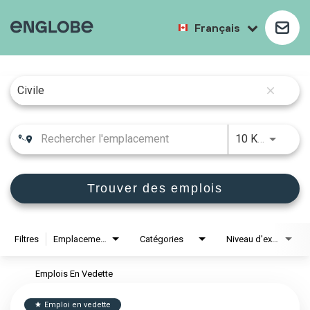
Français
Job Search Page
close
10 KM
Trouver des emplois
Filtres
Emplacements
Catégories
Niveau d'expérience
Emplois En Vedette
Emploi en vedette
star