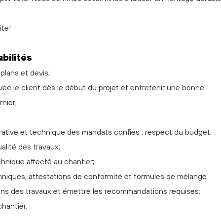
ite!
bilités
lans et devis;
avec le client dès le début du projet et entretenir une bonne
nier;
trative et technique des mandats confiés : respect du budget,
alité des travaux;
hnique affecté au chantier;
hniques, attestations de conformité et formules de mélange
ions des travaux et émettre les recommandations requises;
chantier;