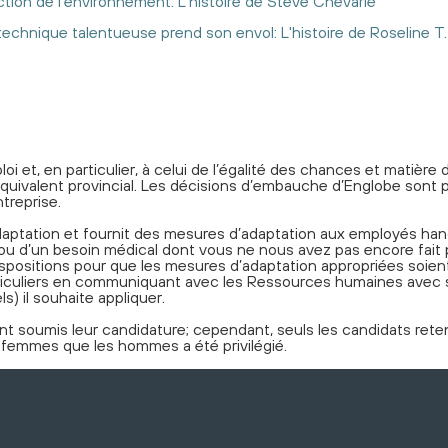
tion de l’environnement: L’histoire de Steve Chevarie
echnique talentueuse prend son envol: L'histoire de Roseline T.
oi et, en particulier, à celui de l’égalité des chances et matièr
équivalent provincial. Les décisions d’embauche d’Englobe sont p
treprise.
aptation et fournit des mesures d’adaptation aux employés han
p ou d’un besoin médical dont vous ne nous avez pas encore fait
positions pour que les mesures d’adaptation appropriées soient
particuliers en communiquant avec les Ressources humaines av
s) il souhaite appliquer.
t soumis leur candidature; cependant, seuls les candidats retenu
s femmes que les hommes a été privilégié.