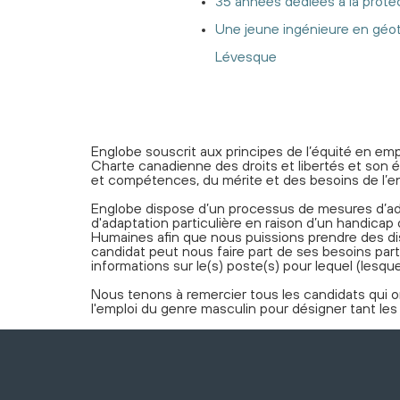
35 années dédiées à la protec
Une jeune ingénieure en géot
Lévesque
Englobe souscrit aux principes de l’équité en empl
Charte canadienne des droits et libertés et son 
et compétences, du mérite et des besoins de l’en
Englobe dispose d’un processus de mesures d’ad
d'adaptation particulière en raison d’un handica
Humaines afin que nous puissions prendre des dis
candidat peut nous faire part de ses besoins 
informations sur le(s) poste(s) pour lequel (lesquel
Nous tenons à remercier tous les candidats qui on
l'emploi du genre masculin pour désigner tant le