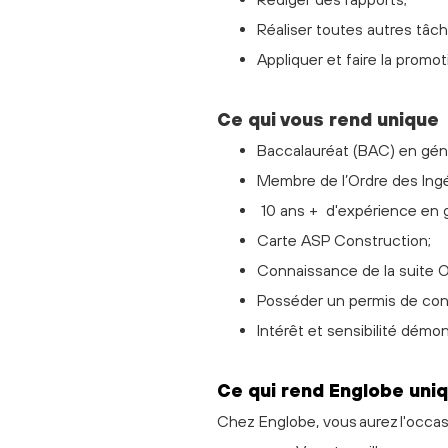
Réaliser toutes autres tâc
Appliquer et faire la promo
Ce qui vous rend unique
Baccalauréat (BAC) en génie
Membre de l’Ordre des Ing
10 ans + d'expérience en gé
Carte ASP Construction;
Connaissance de la suite Of
Posséder un permis de condu
Intérêt et sensibilité démon
C
e
qui rend Englobe uni
Chez Englobe, vous aurez l'occasio