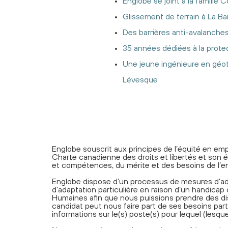
Englobe se joint à la famille Co
Glissement de terrain à La Ba
Des barrières anti-avalanche
35 années dédiées à la protec
Une jeune ingénieure en géot
Lévesque
Englobe souscrit aux principes de l’équité en empl
Charte canadienne des droits et libertés et son 
et compétences, du mérite et des besoins de l’en
Englobe dispose d’un processus de mesures d’ad
d'adaptation particulière en raison d’un handica
Humaines afin que nous puissions prendre des dis
candidat peut nous faire part de ses besoins 
informations sur le(s) poste(s) pour lequel (lesquel