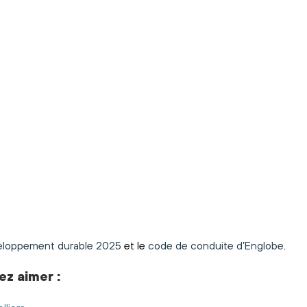
eloppement durable 2025
et le
code de conduite d’Englobe
.
ez aimer
: