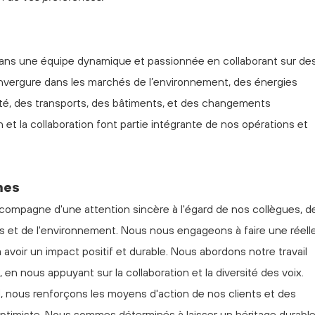
dans une équipe dynamique et passionnée en collaborant sur de
t envergure dans les marchés de l’environnement, des énergies
cité, des transports, des bâtiments, et des changements
n et la collaboration font partie intégrante de nos opérations et
mes
compagne d'une attention sincère à l'égard de nos collègues, d
 et de l'environnement. Nous nous engageons à faire une réell
t à avoir un impact positif et durable. Nous abordons notre travail
en nous appuyant sur la collaboration et la diversité des voix.
l, nous renforçons les moyens d'action de nos clients et des
timiste. Nous sommes déterminés à laisser un héritage durabl