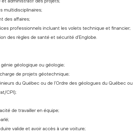
 et administratif des projets;
 multidisciplinaires;
 des affaires;
ices professionnels incluant les volets technique et financier;
tion des règles de santé et sécurité d’Englobe.
, génie géologique ou géologie;
 charge de projets géotechnique;
énieurs du Québec ou de l’Ordre des géologues du Québec ou
rat/CPI);
ité de travailler en équipe;
arlé;
ire valide et avoir accès à une voiture;