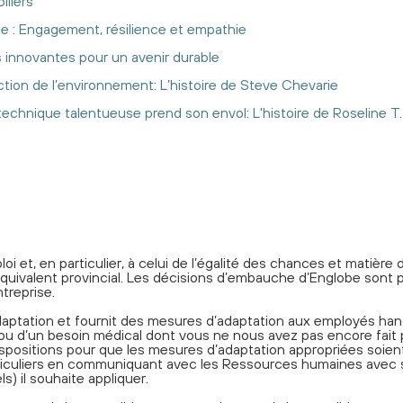
lliers
ie : Engagement, résilience et empathie
s innovantes pour un avenir durable
tion de l’environnement: L’histoire de Steve Chevarie
echnique talentueuse prend son envol: L'histoire de Roseline T.
oi et, en particulier, à celui de l’égalité des chances et matièr
équivalent provincial. Les décisions d’embauche d’Englobe sont p
treprise.
aptation et fournit des mesures d’adaptation aux employés han
p ou d’un besoin médical dont vous ne nous avez pas encore fait
positions pour que les mesures d’adaptation appropriées soient
particuliers en communiquant avec les Ressources humaines av
s) il souhaite appliquer.