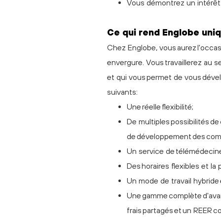
Vous démontrez un intérêt et
C
e
qui rend Englobe uni
Chez Englobe, vous aurez l'occasio
envergure. Vous travaillerez au s
et qui vous permet de vous dével
suivants:
Une réelle flexibilité;
De multiples possibilités d
de développement des co
Un service de télémédecine
Des horaires flexibles et la
Un mode de travail hybride e
Une gamme complète d'avan
frais partagés et un REER co