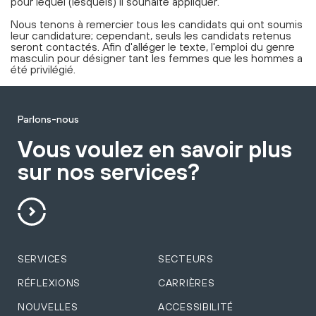
pour lequel (lesquels) il souhaite appliquer.
Nous tenons à remercier tous les candidats qui ont soumis
leur candidature; cependant, seuls les candidats retenus
seront contactés. Afin d'alléger le texte, l'emploi du genre
masculin pour désigner tant les femmes que les hommes a
été privilégié.
Parlons-nous
Vous voulez en savoir plus
sur nos services?
SERVICES
SECTEURS
RÉFLEXIONS
CARRIÈRES
NOUVELLES
ACCESSIBILITÉ