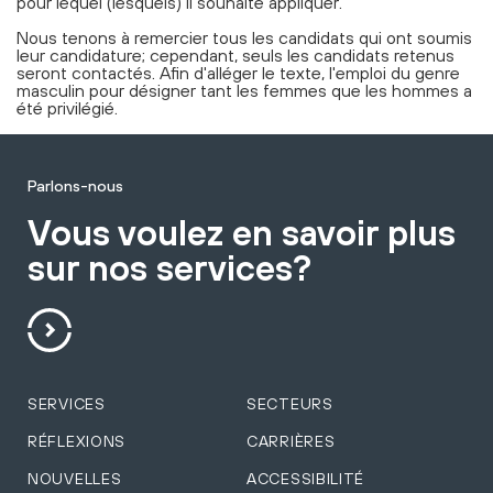
pour lequel (lesquels) il souhaite appliquer.
Nous tenons à remercier tous les candidats qui ont soumis
leur candidature; cependant, seuls les candidats retenus
seront contactés. Afin d'alléger le texte, l'emploi du genre
masculin pour désigner tant les femmes que les hommes a
été privilégié.
Parlons-nous
Vous voulez en savoir plus
sur nos services?
SERVICES
SECTEURS
RÉFLEXIONS
CARRIÈRES
NOUVELLES
ACCESSIBILITÉ