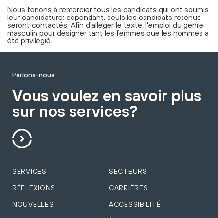
Nous tenons à remercier tous les candidats qui ont soumis
leur candidature; cependant, seuls les candidats retenus
seront contactés. Afin d'alléger le texte, l'emploi du genre
masculin pour désigner tant les femmes que les hommes a
été privilégié.
Parlons-nous
Vous voulez en savoir plus
sur nos services?
SERVICES
SECTEURS
RÉFLEXIONS
CARRIÈRES
NOUVELLES
ACCESSIBILITÉ