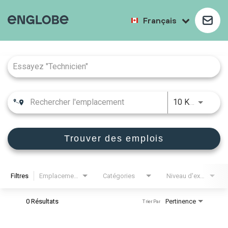
Français
Job Search Page
10 KM
Trouver des emplois
Filtres
Emplacements
Catégories
Niveau d'expérience
0 Résultats
Pertinence
Trier Par