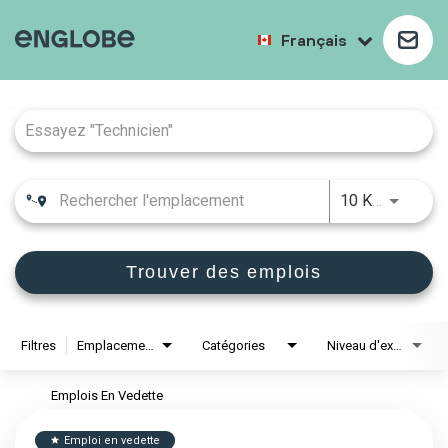
Français
Job Search Page
10 KM
Trouver des emplois
Filtres
Emplacements
Catégories
Niveau d'expérience
Emplois En Vedette
Emploi en vedette
star