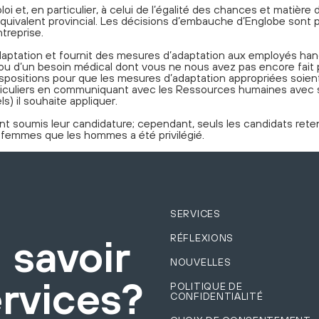
oi et, en particulier, à celui de l’égalité des chances et matièr
équivalent provincial. Les décisions d’embauche d’Englobe sont p
treprise.
aptation et fournit des mesures d’adaptation aux employés han
p ou d’un besoin médical dont vous ne nous avez pas encore fait
positions pour que les mesures d’adaptation appropriées soient
particuliers en communiquant avec les Ressources humaines av
s) il souhaite appliquer.
t soumis leur candidature; cependant, seuls les candidats retenu
s femmes que les hommes a été privilégié.
SERVICES
RÉFLEXIONS
 savoir
NOUVELLES
ervices?
POLITIQUE DE
CONFIDENTIALITÉ