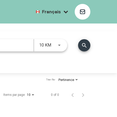
Français
search
10 KM
Pertinence
Trier Par
Items par page
0 of 0
10