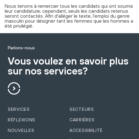
Nous tenons à remercier tous les candidats qui ont soumis
leur candidature; cependant, seuls les candidats retenus
seront contactés. Afin d'alléger le texte, l'emploi du genre
masculin pour désigner tant les femmes que les hommes a
été privilégié.
Parlons-nous
Vous voulez en savoir plus
sur nos services?
SERVICES
SECTEURS
RÉFLEXIONS
CARRIÈRES
NOUVELLES
ACCESSIBILITÉ