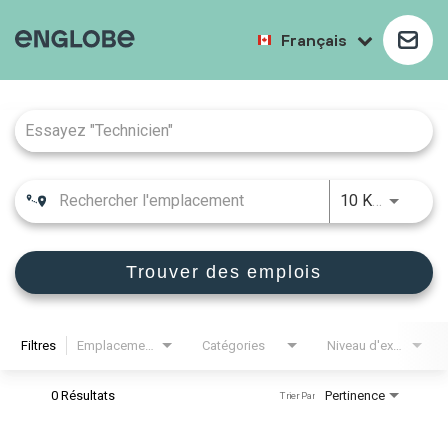
Français
Job Search Page
10 KM
Trouver des emplois
Filtres
Emplacements
Catégories
Niveau d'expérience
0 Résultats
Pertinence
Trier Par